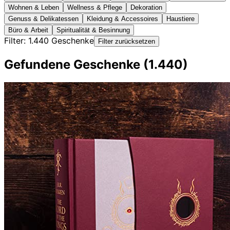
Wohnen & Leben
Wellness & Pflege
Dekoration
Genuss & Delikatessen
Kleidung & Accessoires
Haustiere
Büro & Arbeit
Spiritualität & Besinnung
Filter:
1.440
Geschenke
Filter zurücksetzen
Gefundene Geschenke (
1.440
)