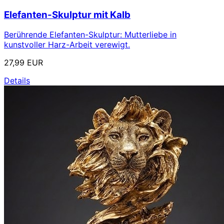
Elefanten-Skulptur mit Kalb
Berührende Elefanten-Skulptur: Mutterliebe in
kunstvoller Harz-Arbeit verewigt.
27,99 EUR
Details