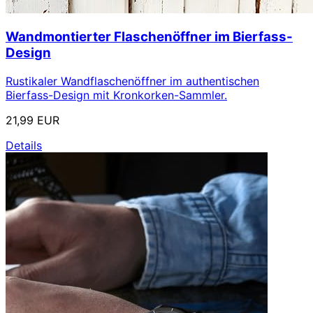
Wandmontierter Flaschenöffner im Bierfass-
Design
Rustikaler Wandflaschenöffner im authentischen
Bierfass-Design mit Kronkorken-Sammler.
21,99 EUR
Details