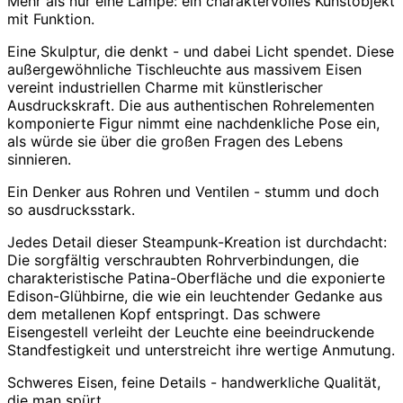
Mehr als nur eine Lampe: ein charaktervolles Kunstobjekt
mit Funktion.
Eine Skulptur, die denkt - und dabei Licht spendet. Diese
außergewöhnliche Tischleuchte aus massivem Eisen
vereint industriellen Charme mit künstlerischer
Ausdruckskraft. Die aus authentischen Rohrelementen
komponierte Figur nimmt eine nachdenkliche Pose ein,
als würde sie über die großen Fragen des Lebens
sinnieren.
Ein Denker aus Rohren und Ventilen - stumm und doch
so ausdrucksstark.
Jedes Detail dieser Steampunk-Kreation ist durchdacht:
Die sorgfältig verschraubten Rohrverbindungen, die
charakteristische Patina-Oberfläche und die exponierte
Edison-Glühbirne, die wie ein leuchtender Gedanke aus
dem metallenen Kopf entspringt. Das schwere
Eisengestell verleiht der Leuchte eine beeindruckende
Standfestigkeit und unterstreicht ihre wertige Anmutung.
Schweres Eisen, feine Details - handwerkliche Qualität,
die man spürt.