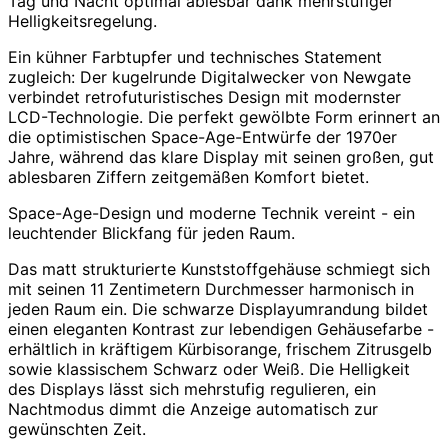
Tag und Nacht optimal ablesbar dank mehrstufiger
Helligkeitsregelung.
Ein kühner Farbtupfer und technisches Statement
zugleich: Der kugelrunde Digitalwecker von Newgate
verbindet retrofuturistisches Design mit modernster
LCD-Technologie. Die perfekt gewölbte Form erinnert an
die optimistischen Space-Age-Entwürfe der 1970er
Jahre, während das klare Display mit seinen großen, gut
ablesbaren Ziffern zeitgemäßen Komfort bietet.
Space-Age-Design und moderne Technik vereint - ein
leuchtender Blickfang für jeden Raum.
Das matt strukturierte Kunststoffgehäuse schmiegt sich
mit seinen 11 Zentimetern Durchmesser harmonisch in
jeden Raum ein. Die schwarze Displayumrandung bildet
einen eleganten Kontrast zur lebendigen Gehäusefarbe -
erhältlich in kräftigem Kürbisorange, frischem Zitrusgelb
sowie klassischem Schwarz oder Weiß. Die Helligkeit
des Displays lässt sich mehrstufig regulieren, ein
Nachtmodus dimmt die Anzeige automatisch zur
gewünschten Zeit.