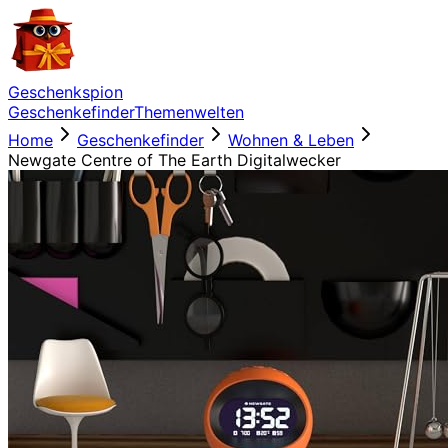
Geschenkspion
Geschenkefinder
Themenwelten
Home
Geschenkefinder
Wohnen & Leben
Newgate Centre of The Earth Digitalwecker