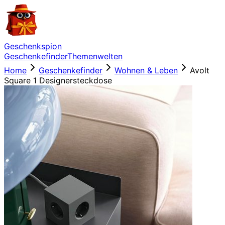
Geschenkspion
Geschenkefinder
Themenwelten
Home
Geschenkefinder
Wohnen & Leben
Avolt
Square 1 Designersteckdose