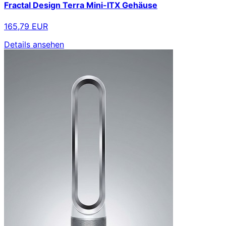
Fractal Design Terra Mini-ITX Gehäuse
165,79 EUR
Details ansehen