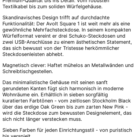
Premium-Qualität bis ins Detail: Vom robusten
Textilkabel bis zum soliden Würfelgehäuse.
Skandinavisches Design trifft auf durchdachte
Funktionalität: Der Avolt Square 1 ist weit mehr als eine
gewöhnliche Mehrfachsteckdose. In seinem kompakten
Würfelformat vereint er drei Schuko-Steckdosen und
zwei USB-Anschlüsse zu einem ästhetischen Statement,
das sich bewusst von der Tristesse herkömmlicher
Steckdosenleisten abhebt.
Magnetisch clever: Haftet mühelos an Metallwänden und
Schreibtischgestellen.
Das minimalistische Gehäuse mit seinen sanft
gerundeten Kanten fügt sich harmonisch in moderne
Wohnräume ein. Erhältlich in sieben sorgfältig
kuratierten Farbtönen - vom zeitlosen
Stockholm Black
über das erdige
Oak Green
bis zum zarten
New Pink
-
wird die Steckdose zum bewussten Designelement, das
sich nicht länger verstecken muss.
Sieben Farben für jeden Einrichtungsstil - von puristisch
bis verspielt.