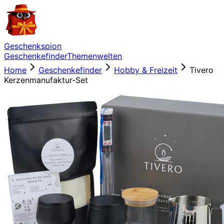
Geschenkspion
Geschenkefinder
Themenwelten
Home
Geschenkefinder
Hobby & Freizeit
Tivero
Kerzenmanufaktur-Set