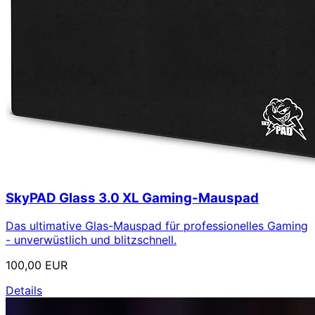
SkyPAD Glass 3.0 XL Gaming-Mauspad
Das ultimative Glas-Mauspad für professionelles Gaming
- unverwüstlich und blitzschnell.
100,00 EUR
Details