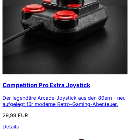
Competition Pro Extra Joystick
Der legendäre Arcade-Joystick aus den 80ern - neu
aufgelegt für moderne Retro-Gaming-Abenteuer.
29,99 EUR
Details