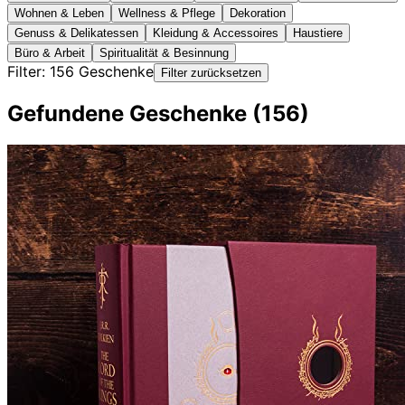
Wohnen & Leben
Wellness & Pflege
Dekoration
Genuss & Delikatessen
Kleidung & Accessoires
Haustiere
Büro & Arbeit
Spiritualität & Besinnung
Filter:
156
Geschenke
Filter zurücksetzen
Gefundene Geschenke (
156
)