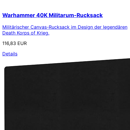
Warhammer 40K Militarum-Rucksack
Militärischer Canvas-Rucksack im Design der legendären
Death Korps of Krieg.
116,83 EUR
Details