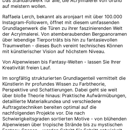
Das Standardwerk für alle, die Acrylmalerei von Grund
auf meistern wollen.
Raffaela Lerch, bekannt als
aronjaart
mit über 100.000
Instagram-Followern, öffnet mit diesem umfassenden
Grundlagenwerk die Türen zu ihrer faszinierenden Welt
der Acrylmalerei. Von atemberaubenden Bergpanoramen
über lebendige Tierporträts bis hin zu fantasievollen
Traumwelten - dieses Buch vereint technisches Können
mit künstlerischer Vision auf höchstem Niveau.
Von Alpenwiesen bis Fantasy-Welten - lassen Sie Ihrer
Kreativität freien Lauf.
Im sorgfältig strukturierten Grundlagenteil vermittelt die
Künstlerin ihr profundes Wissen zu Farbtheorie,
Perspektive und Schattierungen. Dabei geht sie weit
über bloße Theorie hinaus: Praktische Aufwärmübungen,
detaillierte Materialkundea und verschiedene
Auftragstechniken bereiten optimal auf die
nachfolgenden Projekte vor. Die nach
Schwierigkeitsgraden sortierten Motive - von blühenden
Alpenwiesen über tropische Strände bis zu mystischen