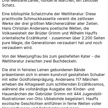
Drei Meistererzähler, hunderte Märchen, ein zeitloser
Schatz.
Eine bibliophile Schatztruhe der Weltliteratur: Diese
prachtvolle Schmuckkassette vereint die zeitlosen
Werke der drei größten Märchenerzähler aller Zeiten.
Hans Christian Andersens poetische Welten, die
Volksweisheit der Brüder Grimm und Wilhelm Hauffs
orientalische Erzählkunst - zusammen über 2.200 Seiten
pure Magie, die Generationen verzaubert hat und noch
verzaubern wird.
Von der Meerjungfrau bis zum gestiefelten Kater - die
Weltliteratur zwischen zwei Buchdeckeln.
Die drei in feinstes Leinen gebundenen Bände
präsentieren sich in einem kunstvoll gestalteten Schuber
mit edler Goldfolienprägung. Andersens 117 Märchen
erheben die Alltagswelt zum schillernden Erzählkosmos,
während die vollständige Ausgabe der
Kinder- und
Hausmärchen
der Gebrüder Grimm mit 444 Jugendstil-
Illustrationen von Otto Ubbelohde begeistert. Hauffs
exotische Geschichten entführen in ferne Welten voller