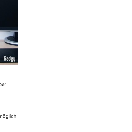
ber
möglich