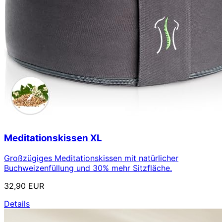
Meditationskissen XL
Großzügiges Meditationskissen mit natürlicher
Buchweizenfüllung und 30% mehr Sitzfläche.
32,90 EUR
Details