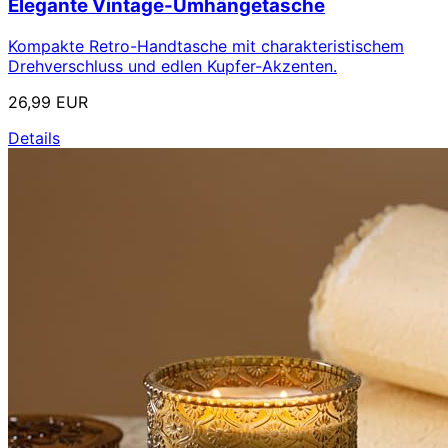
Elegante Vintage-Umhängetasche
Kompakte Retro-Handtasche mit charakteristischem
Drehverschluss und edlen Kupfer-Akzenten.
26,99 EUR
Details