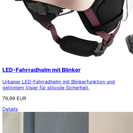
LED-Fahrradhelm mit Blinker
Urbaner LED-Fahrradhelm mit Blinkerfunktion und
getöntem Visier für stilvolle Sicherheit.
79,99 EUR
Details