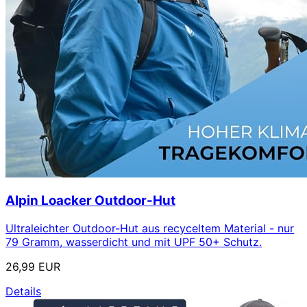
Alpin Loacker Outdoor-Hut
Ultraleichter Outdoor-Hut aus recyceltem Material - nur
79 Gramm, wasserdicht und mit UPF 50+ Schutz.
26,99 EUR
Details