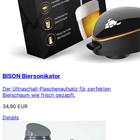
BISON Biersonikator
Der Ultraschall-Flaschenaufsatz für perfekten
Bierschaum wie frisch gezapft.
34,90 EUR
Details