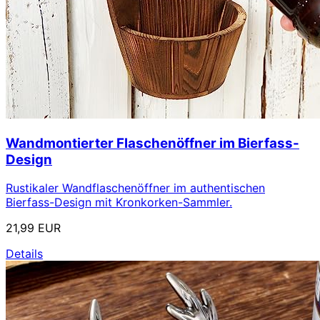
Wandmontierter Flaschenöffner im Bierfass-
Design
Rustikaler Wandflaschenöffner im authentischen
Bierfass-Design mit Kronkorken-Sammler.
21,99 EUR
Details