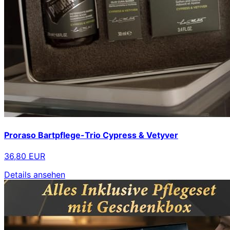
Proraso Bartpflege-Trio Cypress & Vetyver
36,80 EUR
Details ansehen