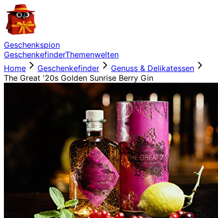
Geschenkspion
Geschenkefinder
Themenwelten
Home
Geschenkefinder
Genuss & Delikatessen
The Great '20s Golden Sunrise Berry Gin