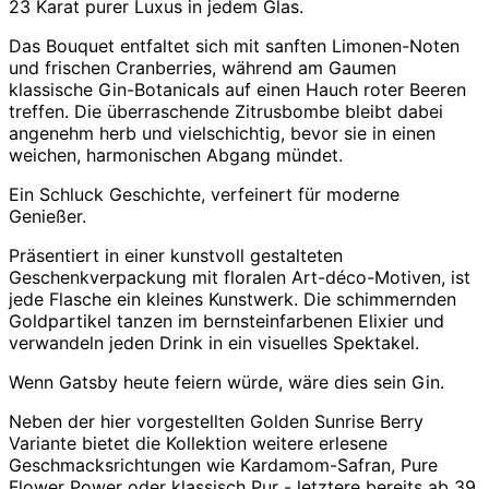
23 Karat purer Luxus in jedem Glas.
Das Bouquet entfaltet sich mit sanften Limonen-Noten
und frischen Cranberries, während am Gaumen
klassische Gin-Botanicals auf einen Hauch roter Beeren
treffen. Die überraschende Zitrusbombe bleibt dabei
angenehm herb und vielschichtig, bevor sie in einen
weichen, harmonischen Abgang mündet.
Ein Schluck Geschichte, verfeinert für moderne
Genießer.
Präsentiert in einer kunstvoll gestalteten
Geschenkverpackung mit floralen Art-déco-Motiven, ist
jede Flasche ein kleines Kunstwerk. Die schimmernden
Goldpartikel tanzen im bernsteinfarbenen Elixier und
verwandeln jeden Drink in ein visuelles Spektakel.
Wenn Gatsby heute feiern würde, wäre dies sein Gin.
Neben der hier vorgestellten
Golden Sunrise Berry
Variante bietet die Kollektion weitere erlesene
Geschmacksrichtungen wie Kardamom-Safran, Pure
Flower Power oder klassisch Pur - letztere bereits ab 39