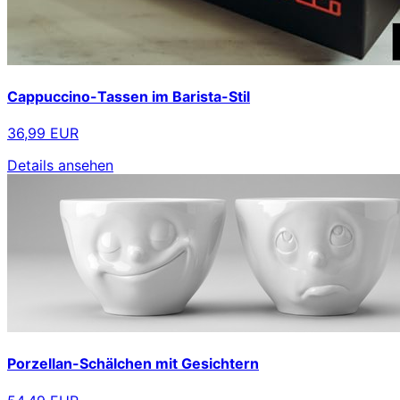
Cappuccino-Tassen im Barista-Stil
36,99 EUR
Details ansehen
Porzellan-Schälchen mit Gesichtern