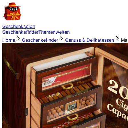
Geschenkspion
Geschenkefinder
Themenwelten
Home
Geschenkefinder
Genuss & Delikatessen
Ma