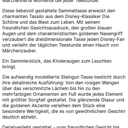
Märchenhafte Momente bei jeder Teestunde.
Diese liebevoll gestaltete Sammeltasse erweckt den
charmanten Tassilo aus dem Disney-Klassiker
Die
Schöne und das Biest
zum Leben. Mit seinem
freundlichen Gesichtsausdruck, den großen blauen
Augen und dem charakteristischen goldenen Nasengriff
verzaubert die dreidimensionale Tasse jeden Disney-Fan
und verleiht der täglichen Teestunde einen Hauch von
Märchenzauber.
Ein Sammlerstück, das Kinderaugen zum Leuchten
bringt.
Die aufwendig modellierte Steingut-Tasse besticht durch
ihre detailreiche Ausführung: Von den rosigen Wangen
über das verschmitzte Lächeln bis hin zu den
mehrfarbigen Ornamenten am Fuß wurde jedes Element
mit größter Sorgfalt gestaltet. Die glänzende Glasur und
die goldenen Akzente verleihen dem Stück eine
besondere Wertigkeit, die es von gewöhnlichem Geschirr
deutlich abhebt.
Detailverliebt gestaltet - vom freundlichen Gesicht bis