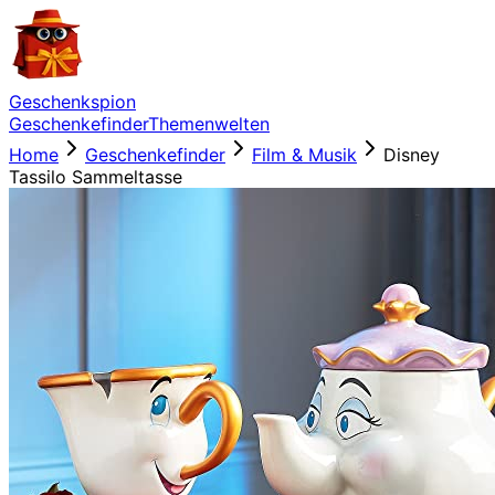
Geschenkspion
Geschenkefinder
Themenwelten
Home
Geschenkefinder
Film & Musik
Disney
Tassilo Sammeltasse