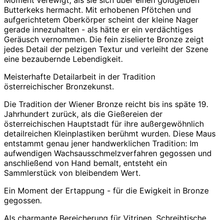
Moment verewigt, als sie sich über einen goldgelben
Butterkeks hermacht. Mit erhobenen Pfötchen und
aufgerichtetem Oberkörper scheint der kleine Nager
gerade innezuhalten - als hätte er ein verdächtiges
Geräusch vernommen. Die fein ziselierte Bronze zeigt
jedes Detail der pelzigen Textur und verleiht der Szene
eine bezaubernde Lebendigkeit.
Meisterhafte Detailarbeit in der Tradition
österreichischer Bronzekunst.
Die Tradition der Wiener Bronze reicht bis ins späte 19.
Jahrhundert zurück, als die Gießereien der
österreichischen Hauptstadt für ihre außergewöhnlich
detailreichen Kleinplastiken berühmt wurden. Diese Maus
entstammt genau jener handwerklichen Tradition: Im
aufwendigen Wachsausschmelzverfahren gegossen und
anschließend von Hand bemalt, entsteht ein
Sammlerstück von bleibendem Wert.
Ein Moment der Ertappung - für die Ewigkeit in Bronze
gegossen.
Als charmante Bereicherung für Vitrinen, Schreibtische