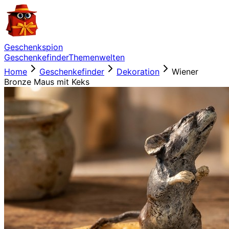
Geschenkspion
Geschenkefinder
Themenwelten
Home
Geschenkefinder
Dekoration
Wiener
Bronze Maus mit Keks