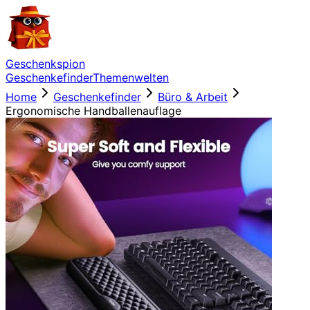
Geschenkspion
Geschenkefinder
Themenwelten
Home
Geschenkefinder
Büro & Arbeit
Ergonomische Handballenauflage